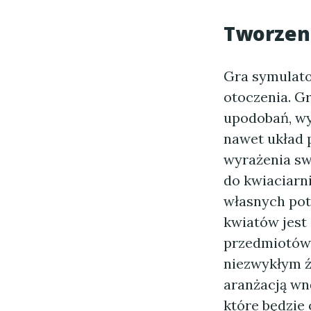
Tworzeni
Gra symulato
otoczenia. G
upodobań, wyb
nawet układ 
wyrażenia sw
do kwiaciarn
własnych pot
kwiatów jest
przedmiotów s
niezwykłym źr
aranżacją wn
które będzie 