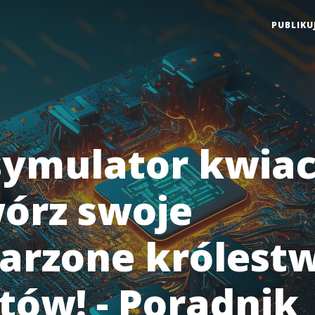
PUBLIKU
symulator kwiac
wórz swoje
rzone królest
tów! - Poradnik