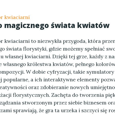
r kwiaciarni
o magicznego świata kwiatów
r kwiaciarni to niezwykła przygoda, która prze
go świata florystyki, gdzie możemy spełniać sw
 własnej kwiaciarni. Dzięki tej grze, każdy z n
e własnego królestwa kwiatów, pełnego kolorów
mpozycji. W dobie cyfryzacji, takie symulatory 
ej popularne, a ich interaktywne elementy pozwa
reatywności oraz zdobieranie nowych umiejętno
nżacji florystycznych. Zachęta do tworzenia pię
rządzania stworzonym przez siebie biznesem ora
zami sprawiają, że gra ta urzeka i szczyci się ro