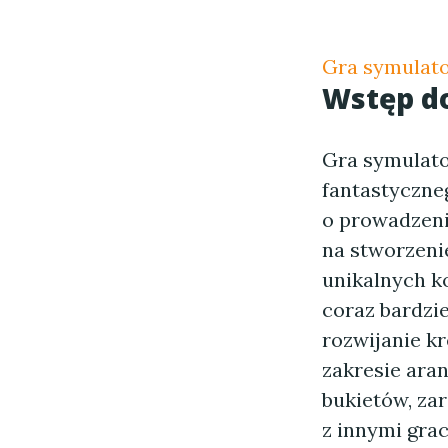
Gra symulato
Wstęp d
Gra symulato
fantastyczne
o prowadzeniu
na stworzeni
unikalnych ko
coraz bardzi
rozwijanie k
zakresie ara
bukietów, za
z innymi grac