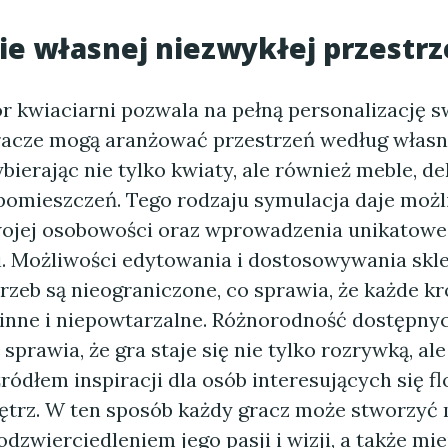
e własnej niezwykłej przestrz
r kwiaciarni pozwala na pełną personalizację 
racze mogą aranżować przestrzeń według włas
ierając nie tylko kwiaty, ale również meble, de
pomieszczeń. Tego rodzaju symulacja daje moż
ojej osobowości oraz wprowadzenia unikatowe
i. Możliwości edytowania i dostosowywania skl
rzeb są nieograniczone, co sprawia, że każde k
 inne i niepowtarzalne. Różnorodność dostępnyc
prawia, że gra staje się nie tylko rozrywką, ale
ódłem inspiracji dla osób interesujących się fl
ętrz. W ten sposób każdy gracz może stworzyć 
odzwierciedleniem jego pasji i wizji, a także mi