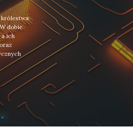
o królestwa
 W dobie
 a ich
 oraz
tycznych