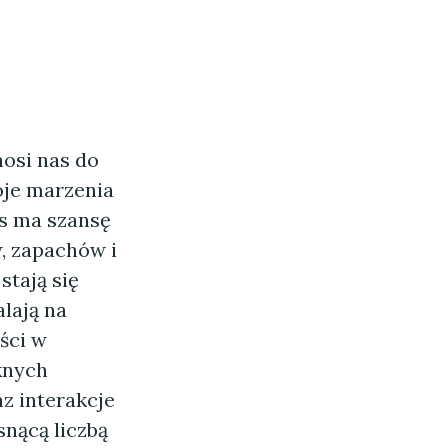
nosi nas do
oje marzenia
as ma szansę
, zapachów i
stają się
lają na
ści w
knych
z interakcje
snącą liczbą