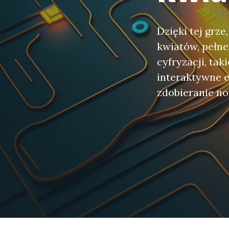
Dzięki tej grz
kwiatów, pełn
cyfryzacji, tak
interaktywne e
zdobieranie no