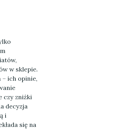
ylko
ym
iatów,
w w sklepie.
– ich opinie,
iwanie
 czy zniżki
da decyzja
ą i
kłada się na