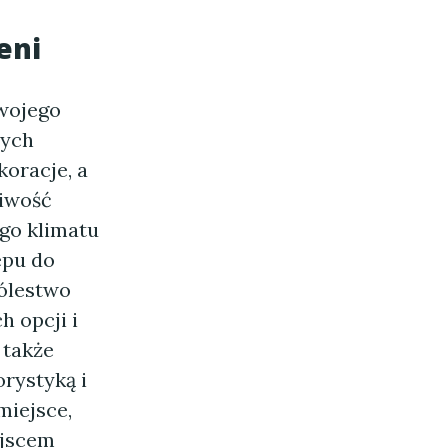
eni
swojego
nych
koracje, a
liwość
go klimatu
epu do
rólestwo
h opcji i
 także
orystyką i
miejsce,
ejscem