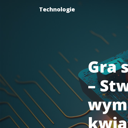
Technologie
Gra 
– St
wyma
kwia